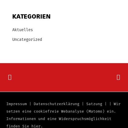
KATEGORIEN
Aktuelles
Uncategorized
Impressum
|
Datenschutzerklärung
|
Satzung
|
|
Wir
setzen eine cookiefreie Webanalyse (Matomo) ein.
Informationen und eine Widerspruchsmöglichkeit
finden Sie
hier
.