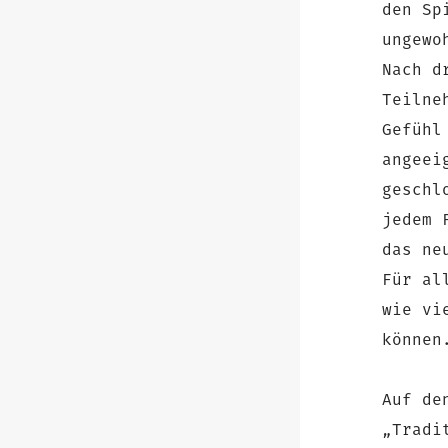
den Sp
ungewo
Nach d
Teilne
Gefühl
angeei
geschl
jedem 
das ne
Für al
wie vi
können
Auf de
„Tradi