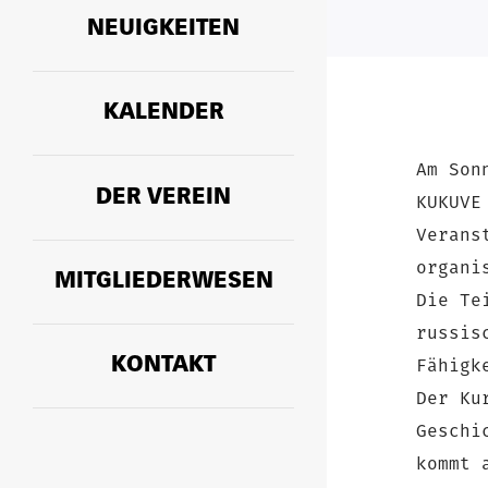
NEUIGKEITEN
KALENDER
Am Son
DER VEREIN
KUKUVE
Verans
organi
MITGLIEDERWESEN
Die Te
russis
KONTAKT
Fähigk
Der Ku
Geschi
kommt 