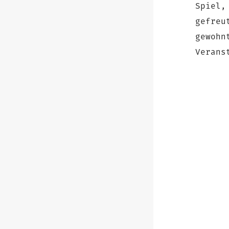
Spiel,
gefreu
gewohn
Verans