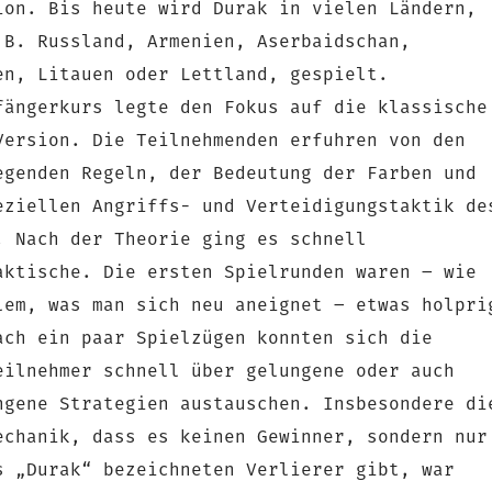
ion. Bis heute wird Durak in vielen Ländern,
 B. Russland, Armenien, Aserbaidschan,
en, Litauen oder Lettland, gespielt.
fängerkurs legte den Fokus auf die klassische
Version. Die Teilnehmenden erfuhren von den
egenden Regeln, der Bedeutung der Farben und
eziellen Angriffs- und Verteidigungstaktik de
. Nach der Theorie ging es schnell
aktische. Die ersten Spielrunden waren – wie
lem, was man sich neu aneignet – etwas holpri
ach ein paar Spielzügen konnten sich die
eilnehmer schnell über gelungene oder auch
ngene Strategien austauschen. Insbesondere di
echanik, dass es keinen Gewinner, sondern nur
s „Durak“ bezeichneten Verlierer gibt, war