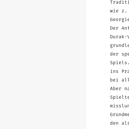
Tradit
wie z.
Georgi
Der An
Durak-
grundl
der sp
Spiels
ins Pr
bei al
Aber n
Spielt
misslu
Grundm
den al