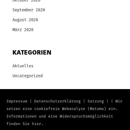
Oktober 2020
September 2020
August 2020
März 2020
KATEGORIEN
Aktuelles
Uncategorized
Impressum
|
Datenschutzerklärung
|
Satzung
|
|
Wir
setzen eine cookiefreie Webanalyse (Matomo) ein.
Informationen und eine Widerspruchsmöglichkeit
finden Sie
hier
.