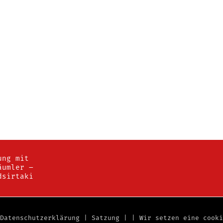
ung mit
äumler –
dsirtaki
|
Datenschutzerklärung
|
Satzung
|
|
Wir setzen eine cook