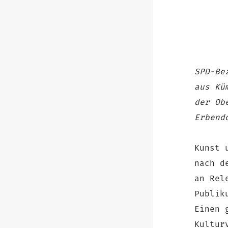
SPD-Be
aus Kü
der Ob
Erbend
Kunst 
nach d
an Rel
Publik
Einen 
Kultur