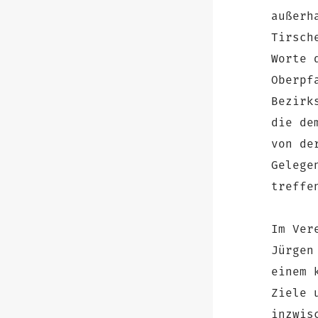
außerh
Tirsch
Worte 
Oberpf
Bezirk
die de
von de
Gelege
treffe
Im Ver
Jürgen
einem 
Ziele 
inzwis