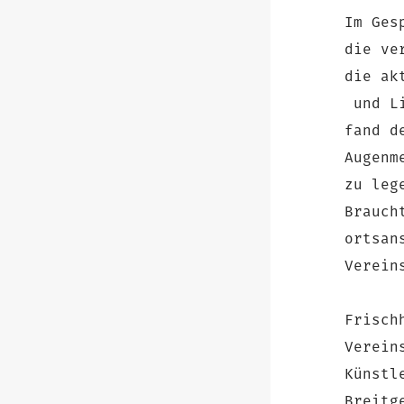
Im Ges
die ve
die ak
und Li
fand d
Augenm
zu leg
Brauch
ortsan
Verein
Frisch
Verein
Künstl
Breitg