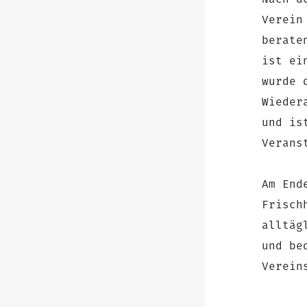
Nach d
Verein
berate
ist ei
wurde 
Wieder
und is
Verans
Am End
Frisch
alltäg
und be
Verein