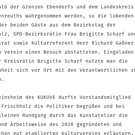
alb der Grenzen Ebendorfs und dem Landeskreis
enreuths wahrgenommen werden, so die lobenden
der beiden Gäste aus dem Bezirkstag der
alz, SPD-Bezirksrätin Frau Brigitte Scharf un
srat sowie Kulturreferent Herr Richard Gaßner
m Verein einen Besuch abstatteten. Eingeladen
r Kreisrätin Brigitte Scharf nutzte man die
nheit sich vor Ort mit den Verantwortlichen z
n.
einsheim des KUKUVE durfte Vorstandsmitglied
 Frischholz die Politiker begrüßen und bei
kleinen Rundgang durch das Kunstatelier die
und Arbeitsweise des 2020 gegründeten und
chen gut etablierten Kulturvereins erläutern.