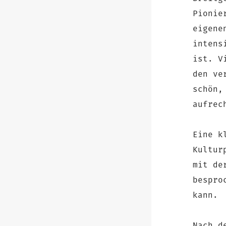
Pionie
eigene
intens
ist. V
den ve
schön,
aufrec
Eine k
Kultur
mit de
bespro
kann.